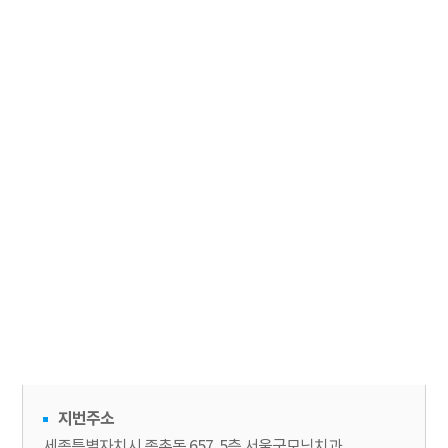
지번주소
세종특별자치시 종촌동 657, 5층 서울굿모닝치과